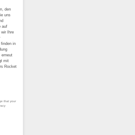
en, den
Sie uns
nd
 auf
wir Ihre
r
finden in
dung
 erneut
t mit
rs Rocket
ge that your
vacy