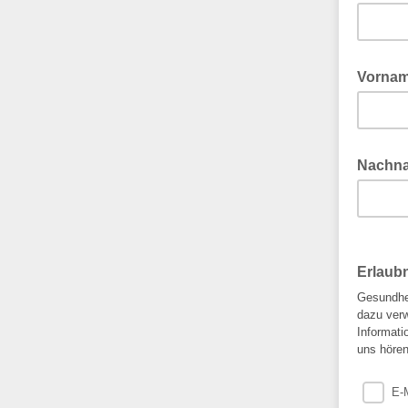
Vorna
Nachn
Erlaub
Gesundhei
dazu verw
Informati
uns höre
E-