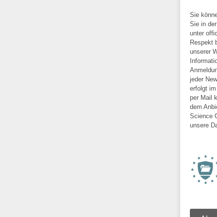
Sie könne
Sie in de
unter off
Respekt b
unserer W
Informati
Anmeldun
jeder New
erfolgt i
per Mail 
dem Anbi
Science G
unsere D