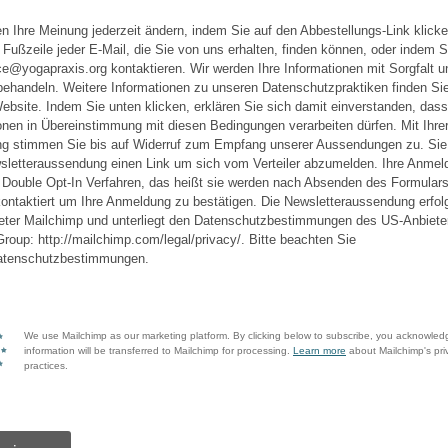
n Ihre Meinung jederzeit ändern, indem Sie auf den Abbestellungs-Link klick
r Fußzeile jeder E-Mail, die Sie von uns erhalten, finden können, oder indem 
ice@yogapraxis.org kontaktieren. Wir werden Ihre Informationen mit Sorgfalt u
ehandeln. Weitere Informationen zu unseren Datenschutzpraktiken finden Sie
ebsite. Indem Sie unten klicken, erklären Sie sich damit einverstanden, dass 
onen in Übereinstimmung mit diesen Bedingungen verarbeiten dürfen. Mit Ihre
g stimmen Sie bis auf Widerruf zum Empfang unserer Aussendungen zu. Sie 
sletteraussendung einen Link um sich vom Verteiler abzumelden. Ihre Anmel
m Double Opt-In Verfahren, das heißt sie werden nach Absenden des Formulars
kontaktiert um Ihre Anmeldung zu bestätigen. Die Newsletteraussendung erfolg
eter Mailchimp und unterliegt den Datenschutzbestimmungen des US-Anbiete
roup: http://mailchimp.com/legal/privacy/. Bitte beachten Sie
atenschutzbestimmungen.
We use Mailchimp as our marketing platform. By clicking below to subscribe, you acknowled
information will be transferred to Mailchimp for processing.
Learn more
about Mailchimp's pri
practices.